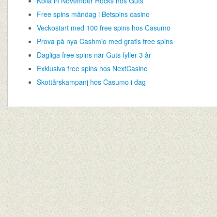
Kolla in November Rocks hos Guts
Free spins måndag i Betspins casino
Veckostart med 100 free spins hos Casumo
Prova på nya Cashmio med gratis free spins
Dagliga free spins när Guts fyller 3 år
Exklusiva free spins hos NextCasino
Skottårskampanj hos Casumo i dag