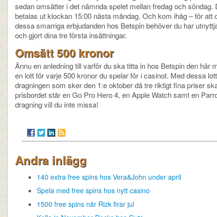
sedan omsätter i det nämnda spelet mellan fredag och söndag.
betalas ut klockan 15:00 nästa måndag. Och kom ihåg – för att 
dessa smarriga erbjudanden hos Betspin behöver du har utnyttj
och gjort dina tre första insättningar.
Omsätt 500 kronor
Ännu en anledning till varför du ska titta in hos Betspin den här 
en lott för varje 500 kronor du spelar för i casinot. Med dessa lot
dragningen som sker den 1:e oktober då tre riktigt fina priser ska
prisbordet står en Go Pro Hero 4, en Apple Watch samt en Par
dragning vill du inte missa!
Andra inlägg
140 extra free spins hos Vera&John under april
Spela med free spins hos nytt casino
1500 free spins när Rizk firar jul