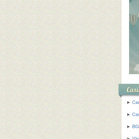
Casi
►
Ca
►
Ca
►
BG
►
Vi