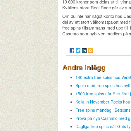
10 000 kronor som delas ut till vi
Kvällens stora Reel Race går av st
Om du inte har något konto hos Casu
del av ett stort välkomstpaket med f
free spins tillsammans med upp till
Casumo som nybliven medlem på sa
Andra inlägg
140 extra free spins hos Vera
Spela med free spins hos nytt
1500 free spins när Rizk firar j
Kolla in November Rocks hos
Free spins måndag i Betspins
Prova på nya Cashmio med gra
Dagliga free spins när Guts fyl