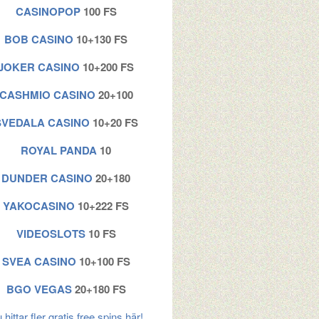
CASINOPOP
100 FS
BOB CASINO
10+130 FS
JOKER CASINO
10+200 FS
CASHMIO CASINO
20+100
SVEDALA CASINO
10+20 FS
ROYAL PANDA
10
DUNDER CASINO
20+180
YAKOCASINO
10+222 FS
VIDEOSLOTS
10 FS
SVEA CASINO
10+100 FS
BGO VEGAS
20+180 FS
 hittar fler gratis free spins här!