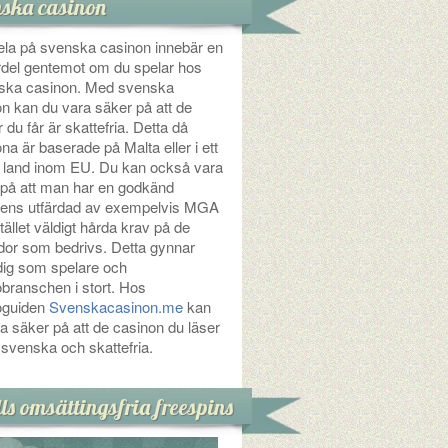
ska casinon
ela på svenska casinon innebär en
rdel gentemot om du spelar hos
dska casinon. Med svenska
n kan du vara säker på att de
r du får är skattefria. Detta då
na är baserade på Malta eller i ett
 land inom EU. Du kan också vara
 på att man har en godkänd
icens utfärdad av exempelvis MGA
ället väldigt hårda krav på de
dor som bedrivs. Detta gynnar
dig som spelare och
branschen i stort. Hos
oguiden
Svenskacasinon.me
kan
a säker på att de casinon du läser
svenska och skattefria.
lls omsättingsfria freespins