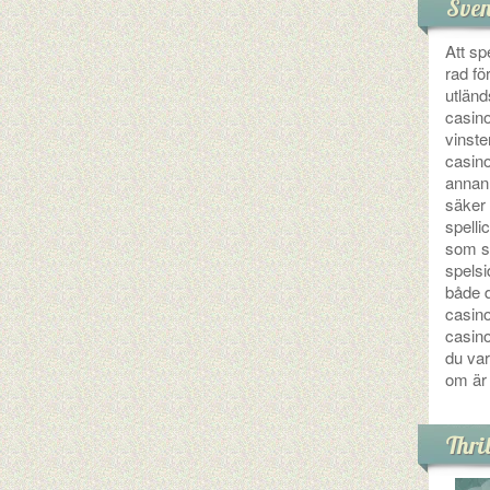
Sven
Att sp
rad fö
utlän
casino
vinste
casino
annan
säker
spell
som st
spelsi
både 
casino
casin
du var
om är 
Thri