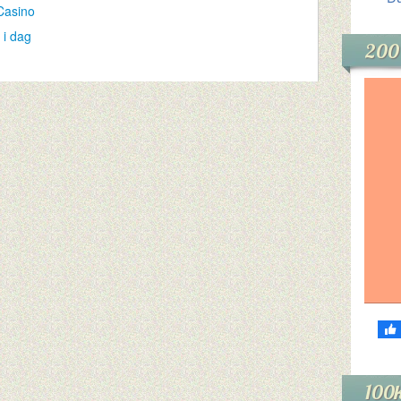
Casino
i dag
200 
100k