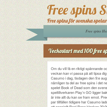
Free spins 
Free spins för svenska spelar
Free spins H
Veckostart med 100 free s
Om du vill få en riktigt spännande oc
veckan kan vi passa på att tipsa di
Casumo i dag, tisdagen den 9:e aug
nämligen ta del av free spins i det n
spelet Book of Dead som den sven
speltillverkaren Play’n GO ligger b
är inte allt du kan se fram emot. Pre
par tillfällen tidigare har Casumo l
ett speciellt Reel Race klockan 20:00