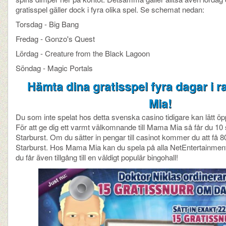
gratisspel gäller dock i fyra olika spel. Se schemat nedan:
Torsdag - Big Bang
Fredag - Gonzo's Quest
Lördag - Creature from the Black Lagoon
Söndag - Magic Portals
Hämta dina gratisspel fyra dagar i 
Mia!
Du som inte spelat hos detta svenska casino tidigare kan lätt öp
För att ge dig ett varmt välkomnande till Mama Mia så får du 10 
Starburst. Om du sätter in pengar till casinot kommer du att få 80
Starburst. Hos Mama Mia kan du spela på alla NetEntertainme
du får även tillgång till en väldigt populär bingohall!