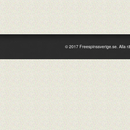
© 2017 Freespinssverige.se. Alla r