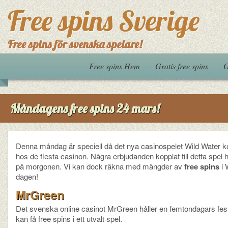
Free spins Sverige
Free spins för svenska spelare!
Free spins Hem
Gratis free spins
G
Måndagens free spins 24 mars!
Denna måndag är speciell då det nya casinospelet Wild Water komm
hos de flesta casinon. Några erbjudanden kopplat till detta spel 
på morgonen. Vi kan dock räkna med mängder av
free spins
i 
dagen!
MrGreen
Det svenska online casinot MrGreen håller en femtondagars fest
kan få free spins i ett utvalt spel.