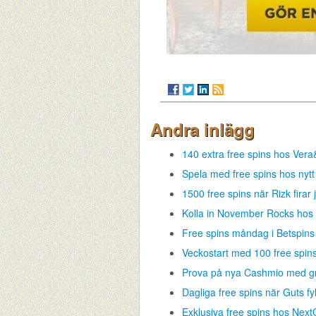
Andra inlägg
140 extra free spins hos Vera
Spela med free spins hos nytt
1500 free spins när Rizk firar j
Kolla in November Rocks hos
Free spins måndag i Betspins
Veckostart med 100 free spi
Prova på nya Cashmio med gra
Dagliga free spins när Guts fyl
Exklusiva free spins hos Next