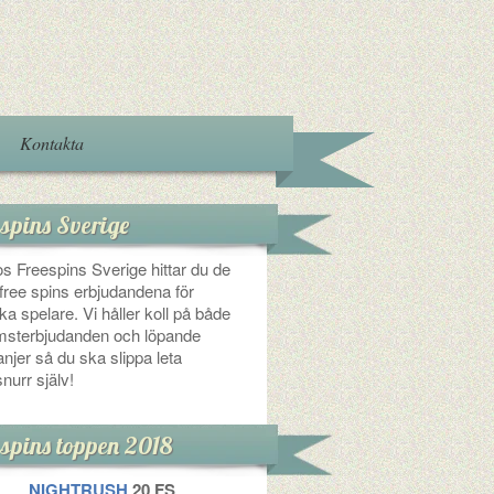
Kontakta
 spins Sverige
s Freespins Sverige hittar du de
free spins erbjudandena för
a spelare. Vi håller koll på både
msterbjudanden och löpande
jer så du ska slippa leta
snurr själv!
 spins toppen 2018
NIGHTRUSH
20 FS