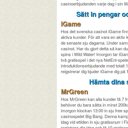
casinoerbjudanden varje dag i sin lil
Sätt in pengar o
iGame
Hos det svenska casinot iGame finns
aktiva kunder. För att vara en aktiv 
de senaste sju dagarna. Under samm
casinot. Har du gjort detta så kan du
spins i Wild Water! Imorgon tar iG
två gratisspel i det nya NetEnt-spel
introduktionserbjudande med totalt 11
reigstrerar dig bjuder iGame dig på 1
Hämta dina 
MrGreen
Hos MrGreen kan alla kunder få 7 fr
behöver du bara sätta in minst 200kr
imorgon klockan 13:00 in sju free spin
casinospelet Big Bang. Denna kampan
idag vid ettiden in sju gratissnurr i
registrera dig idag och få 10 gratissp