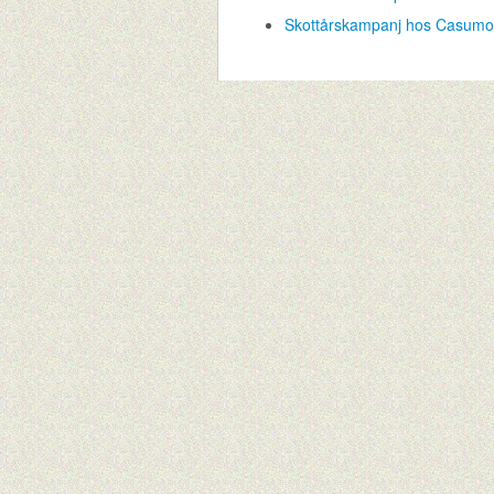
Skottårskampanj hos Casumo 