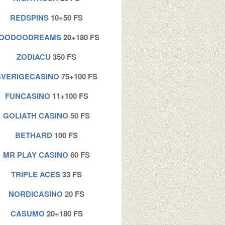
REDSPINS
10+50 FS
OODOODREAMS
20+180 FS
ZODIACU
350 FS
SVERIGECASINO
75+100 FS
FUNCASINO
11+100 FS
GOLIATH CASINO
50 FS
BETHARD
100 FS
MR PLAY CASINO
60 FS
TRIPLE ACES
33 FS
NORDICASINO
20 FS
CASUMO
20+180 FS