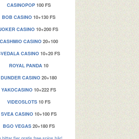
CASINOPOP
100 FS
BOB CASINO
10+130 FS
JOKER CASINO
10+200 FS
CASHMIO CASINO
20+100
SVEDALA CASINO
10+20 FS
ROYAL PANDA
10
DUNDER CASINO
20+180
YAKOCASINO
10+222 FS
VIDEOSLOTS
10 FS
SVEA CASINO
10+100 FS
BGO VEGAS
20+180 FS
 hittar fler gratis free spins här!