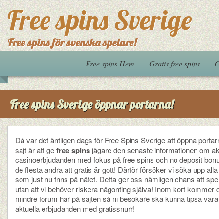
Free spins Sverige
Free spins för svenska spelare!
Free spins Hem
Gratis free spins
G
Free spins Sverige öppnar portarna!
Då var det äntligen dags för Free Spins Sverige att öppna porta
sajt är att ge
free spins
jägare den senaste informationen om ak
casinoerbjudanden med fokus på free spins och no deposit bonu
de flesta andra att gratis är gott! Därför försöker vi söka upp all
som just nu fnns på nätet. Detta ger oss nämligen chans att spe
utan att vi behöver riskera någonting själva! Inom kort kommer de
mindre forum här på sajten så ni besökare ska kunna tipsa var
aktuella erbjudanden med gratissnurr!