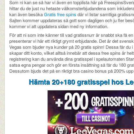
Som ni kan se så har vi även en topplista här på FreespinsSverig
hittar du de just nu hetaste välkomsterbjudandena som inkluderar
kan även besöka
Gratis free spins
där vi listar samtliga gratiss
Sajten kommer uppdateras så gott som dagligen och ju fler besök
kommer vi att uppdatera sidan med ny information.
För att ni som inte känner till vad gratissnurr är snabbt ska få en 
presenterar vi här ett riktigt grymt erbjudande. Det är det svens
Vegas som bjuder nya kunder på 20 gratis spinn! Dessa får du 
skapar ditt konto, vilket alltså innebär att dessa free spins är helt 
registrering kan du använda dina gratisspel i spelautomaten Star
satsa egna pengar och gör en första insättning så får du 180 gratis
Dessutom bjuds det på en riktigt bra casino bonus på 200% upp t
Hämta 20+180 gratisspel hos Le