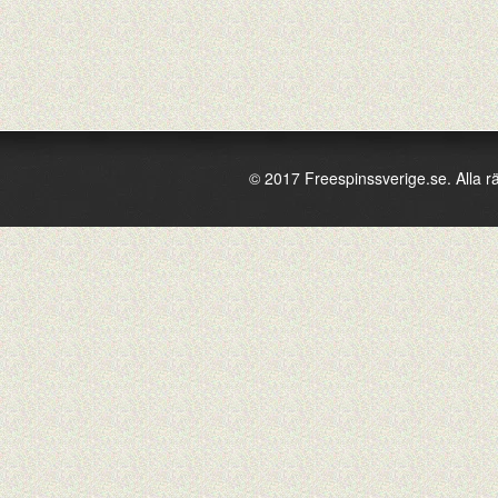
© 2017 Freespinssverige.se. Alla r