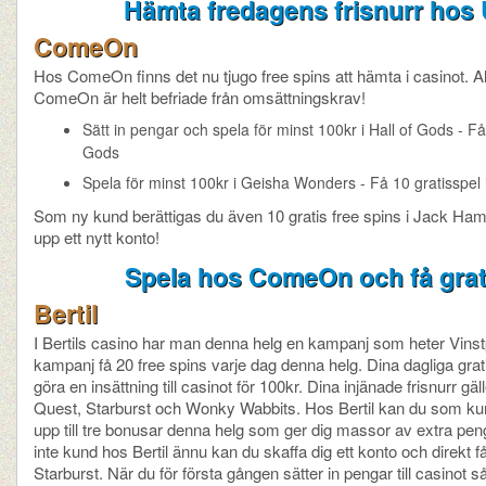
Hämta fredagens frisnurr hos 
ComeOn
Hos ComeOn finns det nu tjugo free spins att hämta i casinot. Al
ComeOn är helt befriade från omsättningskrav!
Sätt in pengar och spela för minst 100kr i Hall of Gods - Få 
Gods
Spela för minst 100kr i Geisha Wonders - Få 10 gratisspel
Som ny kund berättigas du även 10 gratis free spins i Jack Ha
upp ett nytt konto!
Spela hos ComeOn och få grat
Bertil
I Bertils casino har man denna helg en kampanj som heter Vinstp
kampanj få 20 free spins varje dag denna helg. Dina dagliga grat
göra en insättning till casinot för 100kr. Dina injänade frisnurr gä
Quest, Starburst och Wonky Wabbits. Hos Bertil kan du som ku
upp till tre bonusar denna helg som ger dig massor av extra penga
inte kund hos Bertil ännu kan du skaffa dig ett konto och direkt få
Starburst. När du för första gången sätter in pengar till casinot så f