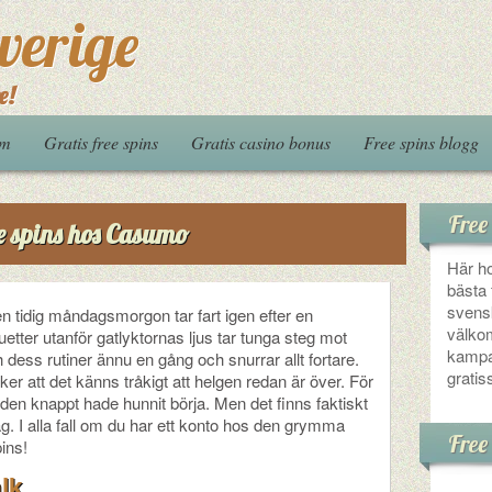
Sverige
e!
em
Gratis free spins
Gratis casino bonus
Free spins blogg
Free
 spins hos Casumo
Här ho
bästa 
svensk
en tidig måndagsmorgon tar fart igen efter en
välko
etter utanför gatlyktornas ljus tar tunga steg mot
kampan
 dess rutiner ännu en gång och snurrar allt fortare.
gratis
ker att det känns tråkigt att helgen redan är över. För
 den knappt hade hunnit börja. Men det finns faktiskt
. I alla fall om du har ett konto hos den grymma
Free
ins!
lk