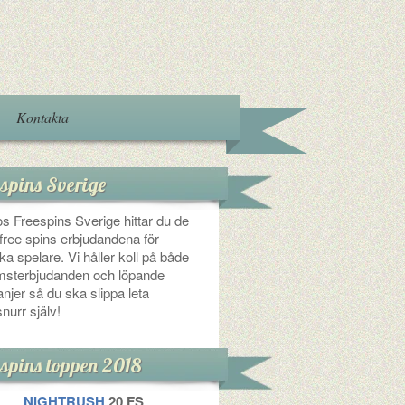
Kontakta
 spins Sverige
s Freespins Sverige hittar du de
free spins erbjudandena för
a spelare. Vi håller koll på både
msterbjudanden och löpande
jer så du ska slippa leta
snurr själv!
 spins toppen 2018
NIGHTRUSH
20 FS