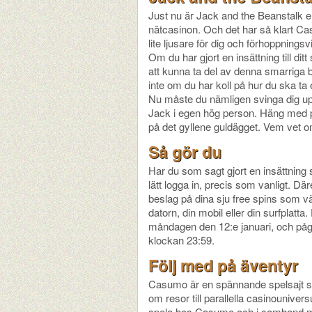
Just nu är Jack and the Beanstalk 
nätcasinon. Och det har så klart Ca
lite ljusare för dig och förhoppningsv
Om du har gjort en insättning till 
att kunna ta del av denna smarriga 
inte om du har koll på hur du ska ta e
Nu måste du nämligen svinga dig up
Jack i egen hög person. Häng med 
på det gyllene guldägget. Vem vet
Så gör du
Har du som sagt gjort en insättning s
lätt logga in, precis som vanligt. Dä
beslag på dina sju free spins som vän
datorn, din mobil eller din surfplatta
måndagen den 12:e januari, och pågå
klockan 23:59.
Följ med på äventyr
Casumo är en spännande spelsajt so
om resor till parallella casinouniv
spela hos Casumo och i samband med 