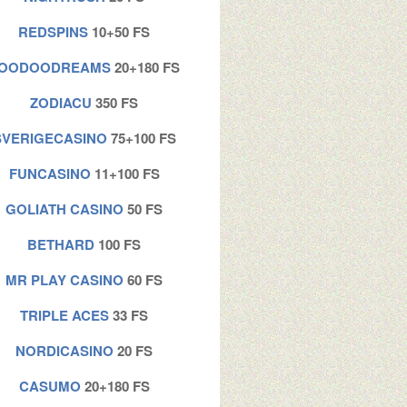
REDSPINS
10+50 FS
OODOODREAMS
20+180 FS
ZODIACU
350 FS
SVERIGECASINO
75+100 FS
FUNCASINO
11+100 FS
GOLIATH CASINO
50 FS
BETHARD
100 FS
MR PLAY CASINO
60 FS
TRIPLE ACES
33 FS
NORDICASINO
20 FS
CASUMO
20+180 FS