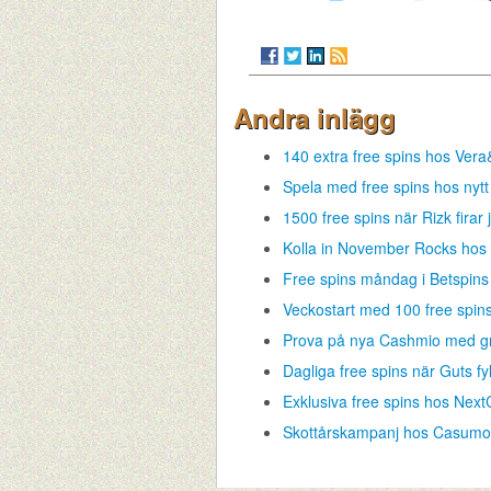
Andra inlägg
140 extra free spins hos Vera
Spela med free spins hos nytt
1500 free spins när Rizk firar j
Kolla in November Rocks hos
Free spins måndag i Betspins
Veckostart med 100 free spi
Prova på nya Cashmio med gra
Dagliga free spins när Guts fyl
Exklusiva free spins hos Next
Skottårskampanj hos Casumo 