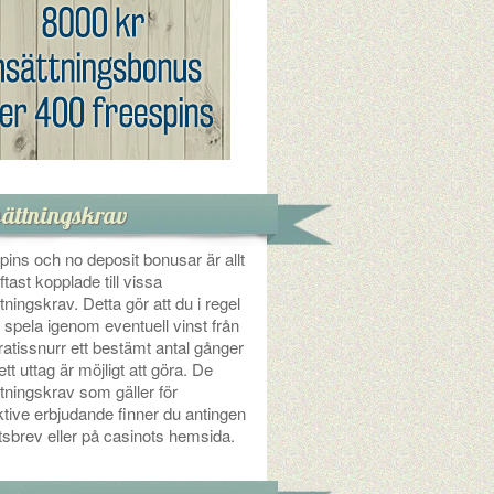
ättningskrav
pins och no deposit bonusar är allt
tast kopplade till vissa
ningskrav. Detta gör att du i regel
spela igenom eventuell vinst från
ratissnurr ett bestämt antal gånger
ett uttag är möjligt att göra. De
ningskrav som gäller för
tive erbjudande finner du antingen
tsbrev eller på casinots hemsida.