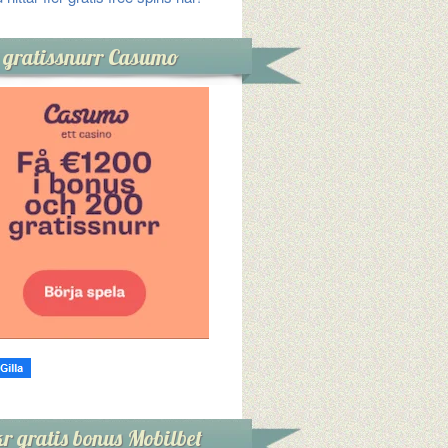
gratissnurr Casumo
r gratis bonus Mobilbet