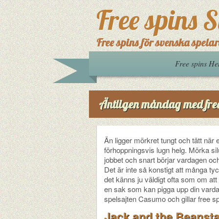
Free spins 
Free spins för svenska spelar
Free spins H
Äntligen måndag med free
Än ligger mörkret tungt och tätt när 
förhoppningsvis lugn helg. Mörka silu
jobbet och snart börjar vardagen och
Det är inte så konstigt att många tyc
det känns ju väldigt ofta som om att
en sak som kan pigga upp din vardag
spelsajten Casumo och gillar free sp
Jack and the Beansta