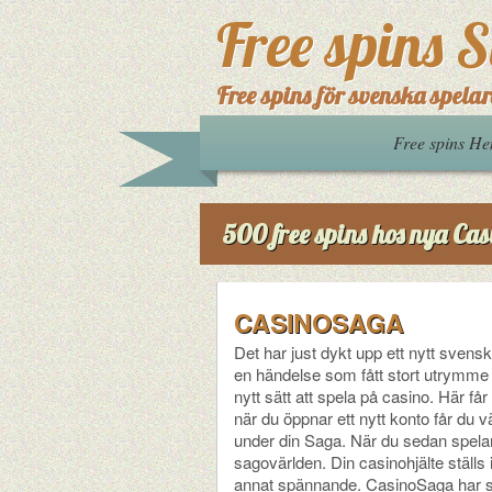
Free spins 
Free spins för svenska spelar
Free spins H
500 free spins hos nya Ca
CASINOSAGA
Det har just dykt upp ett nytt sven
en händelse som fått stort utrymme 
nytt sätt att spela på casino. Här 
när du öppnar ett nytt konto får du vä
under din Saga. När du sedan spelar 
sagovärlden. Din casinohjälte ställs 
annat spännande. CasinoSaga har sla