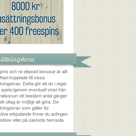
ättningskrav
pins och no deposit bonusar är allt
tast kopplade till vissa
ningskrav. Detta gör att du i regel
spela igenom eventuell vinst från
ratissnurr ett bestämt antal gånger
ett uttag är möjligt att göra. De
ningskrav som gäller för
tive erbjudande finner du antingen
tsbrev eller på casinots hemsida.