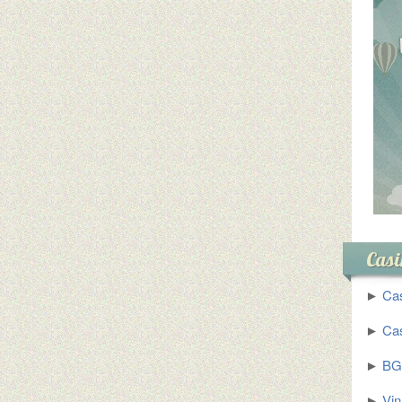
Casi
►
Ca
►
Ca
►
BG
►
Vi