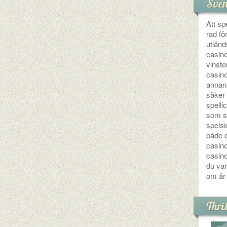
Sven
Att sp
rad fö
utlän
casino
vinste
casino
annan
säker
spell
som st
spelsi
både 
casino
casin
du var
om är 
Thri