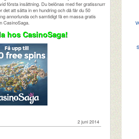
 vid första insättning. Du belönas med fler gratissnurr
 det att sätta in en hundring och då får du 50
ting annorlunda och samtidigt få en massa gratis
en CasinoSaga.
V
la hos CasinoSaga!
2 juni 2014