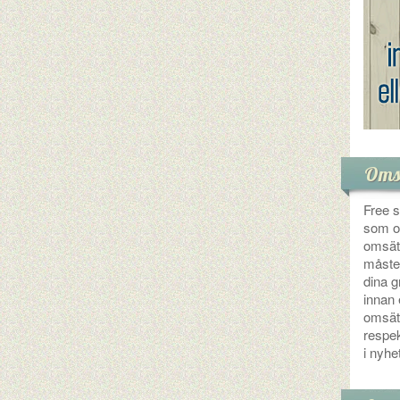
Oms
Free s
som of
omsätt
måste 
dina g
innan 
omsätt
respek
i nyhe