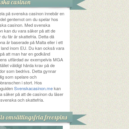
ska casinon
ela på svenska casinon innebär en
rdel gentemot om du spelar hos
dska casinon. Med svenska
n kan du vara säker på att de
r du får är skattefria. Detta då
na är baserade på Malta eller i ett
 land inom EU. Du kan också vara
 på att man har en godkänd
icens utfärdad av exempelvis MGA
ället väldigt hårda krav på de
dor som bedrivs. Detta gynnar
dig som spelare och
branschen i stort. Hos
oguiden
Svenskacasinon.me
kan
a säker på att de casinon du läser
svenska och skattefria.
lls omsättingsfria freespins