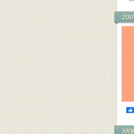
200 
100k