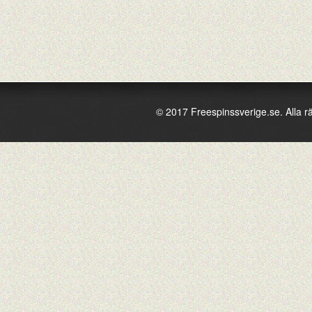
© 2017 Freespinssverige.se. Alla r