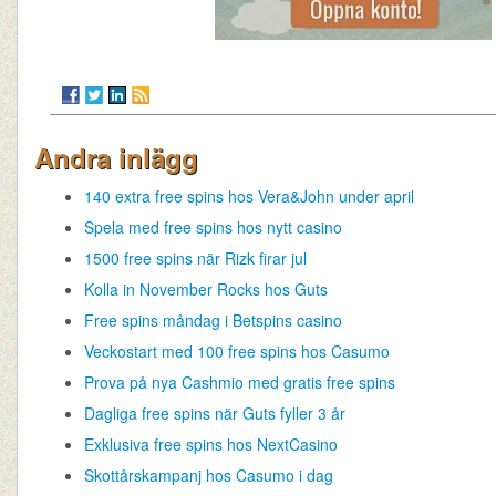
Andra inlägg
140 extra free spins hos Vera&John under april
Spela med free spins hos nytt casino
1500 free spins när Rizk firar jul
Kolla in November Rocks hos Guts
Free spins måndag i Betspins casino
Veckostart med 100 free spins hos Casumo
Prova på nya Cashmio med gratis free spins
Dagliga free spins när Guts fyller 3 år
Exklusiva free spins hos NextCasino
Skottårskampanj hos Casumo i dag